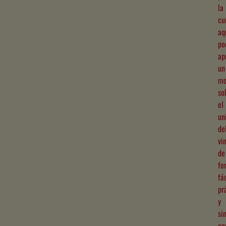
la
cu
aq
po
ap
un
mo
so
el
un
de
vi
de
fo
fác
pr
y
si
co