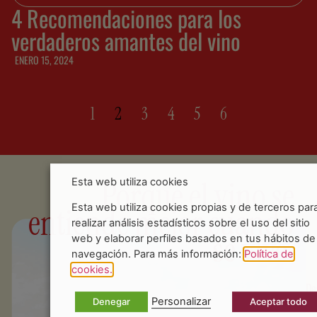
4 Recomendaciones para los
verdaderos amantes del vino
ENERO 15, 2024
1
2
3
4
5
6
Porque el vino se
Esta web utiliza cookies
entiende mejor cuando
Esta web utiliza cookies propias y de terceros par
realizar análisis estadísticos sobre el uso del sitio
se vive.
web y elaborar perfiles basados en tus hábitos de
navegación. Para más información:
Política de
cookies.
De
Personalizar
Denegar
Aceptar todo
to