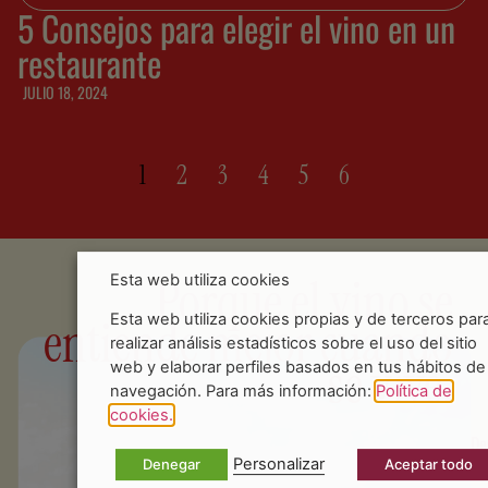
5 Consejos para elegir el vino en un
restaurante
JULIO 18, 2024
1
2
3
4
5
6
Porque el vino se
Esta web utiliza cookies
entiende mejor cuando
Esta web utiliza cookies propias y de terceros par
realizar análisis estadísticos sobre el uso del sitio
se vive.
web y elaborar perfiles basados en tus hábitos de
navegación. Para más información:
Política de
cookies.
De
Personalizar
Denegar
Aceptar todo
to