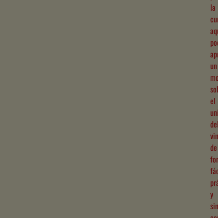
la
cu
aq
po
ap
un
mo
so
el
un
de
vi
de
fo
fác
pr
y
si
co