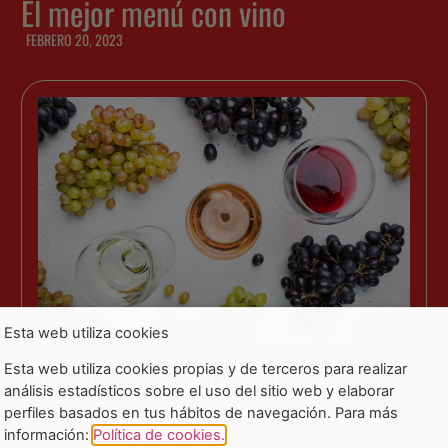
El mejor menú con vino
FEBRERO 20, 2023
Esta web utiliza cookies
Tipos de vino. Variedades y
Esta web utiliza cookies propias y de terceros para realizar
análisis estadísticos sobre el uso del sitio web y elaborar
clasificación.
perfiles basados en tus hábitos de navegación. Para más
NOVIEMBRE 2, 2022
información:
Política de cookies.