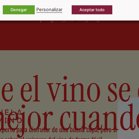
Personalizar
Denegar
Aceptar todo
1
2
3
4
5
6
 el vino se
ejor cuando
experto para disfrutar de una buena copa, pero si