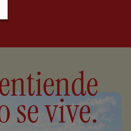
 entiende
 se vive.