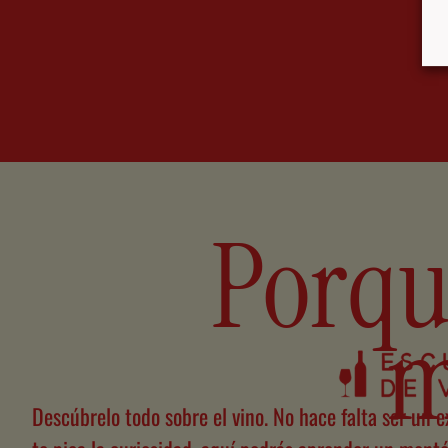
Porque
m
Descúbrelo todo sobre el vino. No hace falta ser un 