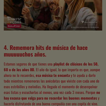
4.
Rememora hits de música de hace
muuuuuchos años.
Estamos seguros de que tienes una
playlist de clásicos de los 50,
60 o de los años 80
.
El año da igual, lo que importa es que, aunque
ahora no lo recuerdes,
esa música te encanta
y te ayuda a darlo
todo mientras rememoras las anécdotas que viviste con cada uno de
esos estribillos y melodías. Ha llegado el momento de desempolvar
esas listas y escucharlas al menos, una vez cada 3 meses. Porque
no
hay excusa que valga para no recordar los buenos momentos
y
hacerlo disfrutando de una buena compañía con una copita de vino.