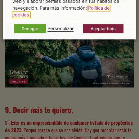
web y elaborar perfiles basados en tus hábitos de
cosas imprescindibles como un buen bocata, frutos secos, fruta y
navegación. Para más información:
Política de
mucha agua.
cookies.
Personalizar
Denegar
Aceptar todo
9. Decir más te quiero
.
Sí.
Este es un imprescindible de cualquier listado de propósitos
de 2023
. Porque parece que se nos olvida. Hay que recordar decir te
quiero más a menudo a todos los que tienes a tu alrededor que te