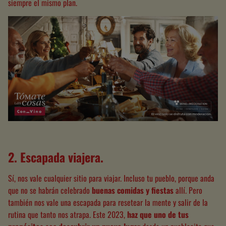
siempre el mismo plan.
2. Escapada viajera.
Sí, nos vale cualquier sitio para viajar. Incluso tu pueblo, porque anda
que no se habrán celebrado
buenas comidas y fiestas
allí. Pero
también nos vale una escapada para resetear la mente y salir de la
rutina que tanto nos atrapa. Este 2023,
haz que uno de tus