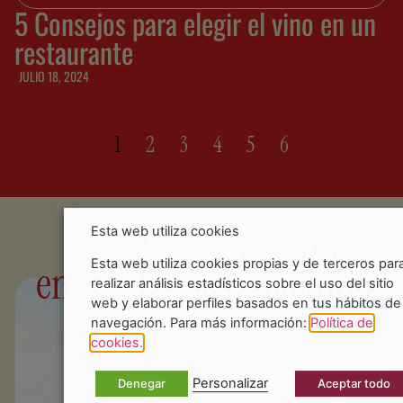
5 Consejos para elegir el vino en un
restaurante
JULIO 18, 2024
1
2
3
4
5
6
Porque el vino se
Esta web utiliza cookies
entiende mejor cuando
Esta web utiliza cookies propias y de terceros par
realizar análisis estadísticos sobre el uso del sitio
se vive.
web y elaborar perfiles basados en tus hábitos de
navegación. Para más información:
Política de
cookies.
De
Personalizar
Denegar
Aceptar todo
to