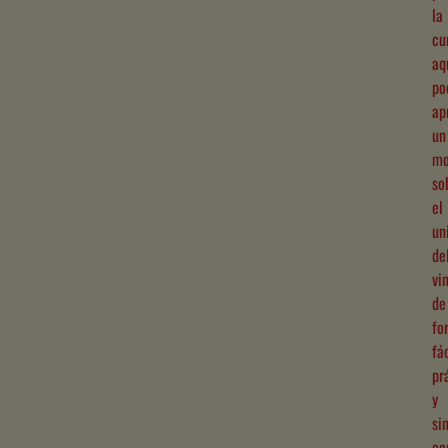
la
cu
aq
po
ap
un
mo
so
el
un
de
vi
de
fo
fác
pr
y
si
co