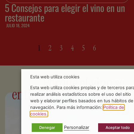
5 Consejos para elegir el vino en un
restaurante
JULIO 18, 2024
1
2
3
4
5
6
Porque el vino se
Esta web utiliza cookies
entiende mejor cuando
Esta web utiliza cookies propias y de terceros par
realizar análisis estadísticos sobre el uso del sitio
se vive.
web y elaborar perfiles basados en tus hábitos de
navegación. Para más información:
Política de
cookies.
De
Personalizar
Denegar
Aceptar todo
to