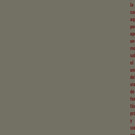
la
cu
aq
po
ap
un
mo
so
el
un
de
vi
de
fo
fác
pr
y
si
co